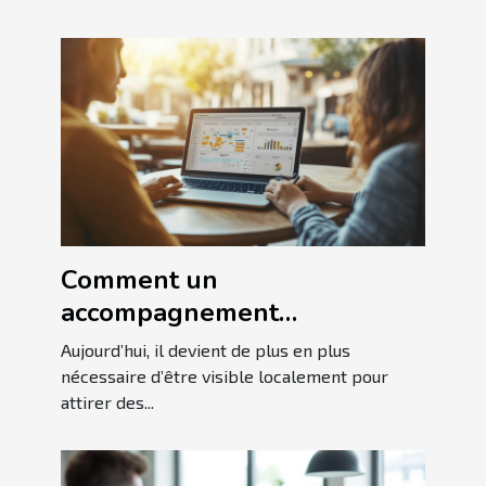
Comment un
accompagnement
personnalisé en SEO local
Aujourd’hui, il devient de plus en plus
booste-t-il votre visibilité ?
nécessaire d’être visible localement pour
attirer des...