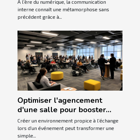
la communication interne ?
À l’ère du numérique, la communication
interne connaît une métamorphose sans
précédent grâce à...
Optimiser l'agencement
d'une salle pour booster
l'interaction lors
Créer un environnement propice à l’échange
d'événements
lors d’un événement peut transformer une
simple...