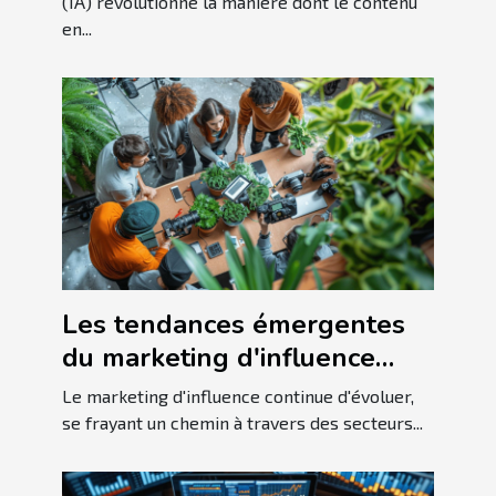
(IA) révolutionne la manière dont le contenu
en...
Les tendances émergentes
du marketing d'influence
pour les niches spécialisées
Le marketing d'influence continue d'évoluer,
se frayant un chemin à travers des secteurs...