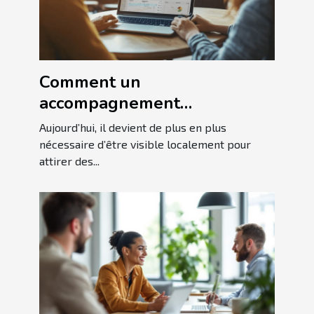
Comment un
accompagnement
personnalisé en SEO local
Aujourd’hui, il devient de plus en plus
booste-t-il votre visibilité ?
nécessaire d’être visible localement pour
attirer des...