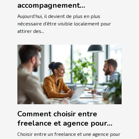
accompagnement
personnalisé en SEO local
Aujourd’hui, il devient de plus en plus
booste-t-il votre visibilité ?
nécessaire d’être visible localement pour
attirer des...
Comment choisir entre
freelance et agence pour
votre stratégie SEO ?
Choisir entre un freelance et une agence pour