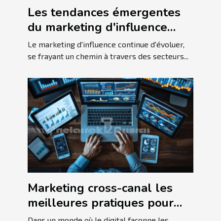
Les tendances émergentes
du marketing d'influence
pour les niches spécialisées
Le marketing d'influence continue d'évoluer,
se frayant un chemin à travers des secteurs...
Marketing cross-canal les
meilleures pratiques pour
une audience
Dans un monde où le digital façonne les