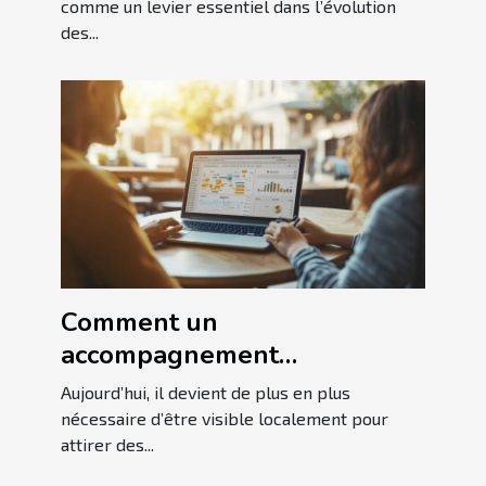
comme un levier essentiel dans l’évolution
des...
Comment un
accompagnement
personnalisé en SEO local
Aujourd’hui, il devient de plus en plus
booste-t-il votre visibilité ?
nécessaire d’être visible localement pour
attirer des...