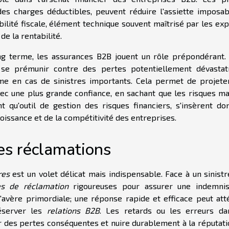
s charges déductibles, peuvent réduire l'assiette imposab
ibilité fiscale, élément technique souvent maîtrisé par les ex
de la rentabilité.
ong terme, les assurances B2B jouent un rôle prépondérant. 
e se prémunir contre des pertes potentiellement dévastatr
même en cas de sinistres importants. Cela permet de projete
c une plus grande confiance, en sachant que les risques ma
t qu'outil de gestion des risques financiers, s'insèrent do
roissance et de la compétitivité des entreprises.
les réclamations
res
est un volet délicat mais indispensable. Face à un sinistr
es de réclamation
rigoureuses pour assurer une indemnis
'avère primordiale; une réponse rapide et efficace peut att
server les
relations B2B
. Les retards ou les erreurs da
 des pertes conséquentes et nuire durablement à la réputati