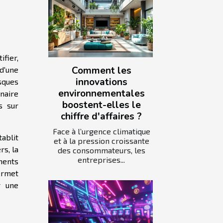
fier,
Comment les
d'une
innovations
sques
environnementales
naire
boostent-elles le
s sur
chiffre d'affaires ?
Face à l’urgence climatique
tablit
et à la pression croissante
rs, la
des consommateurs, les
entreprises...
ments
rmet
r une