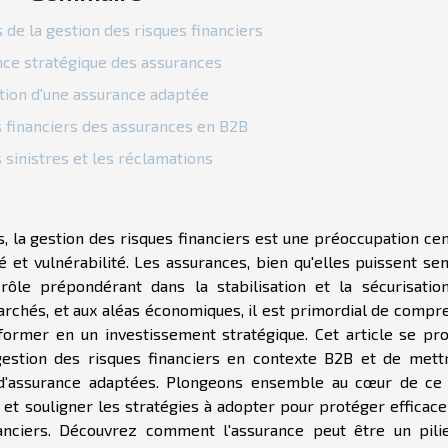
de la gestion des risques financiers
nce stratégique des assurances
tion d'une assurance adaptée
 financiers des assurances en B2B
 sinistres et les réclamations
, la gestion des risques financiers est une préoccupation cen
té et vulnérabilité. Les assurances, bien qu'elles puissent s
rôle prépondérant dans la stabilisation et la sécurisatio
marchés, et aux aléas économiques, il est primordial de compr
ormer en un investissement stratégique. Cet article se pr
 gestion des risques financiers en contexte B2B et de mett
s d'assurance adaptées. Plongeons ensemble au cœur de ce 
 et souligner les stratégies à adopter pour protéger efficac
anciers. Découvrez comment l'assurance peut être un pili