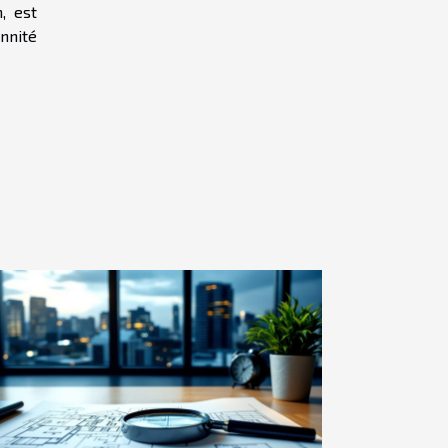
, est
ennité