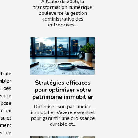
À l’aube de 2026, la
transformation numérique
bouleverse la gestion
administrative des
entreprises...
trale
embler
Stratégies efficaces
n des
pour optimiser votre
endre
patrimoine immobilier
opose
Optimiser son patrimoine
re en
immobilier s'avère essentiel
sujet
pour garantir une croissance
durable et...
ement
er de