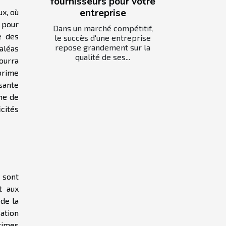
fournisseurs pour votre
entreprise
x, où
 pour
Dans un marché compétitif,
e des
le succès d'une entreprise
repose grandement sur la
aléas
qualité de ses...
ourra
prime
isante
he de
cités
 sont
t aux
 de la
sation
rimes