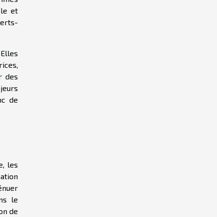
le et
perts-
Elles
ices,
r des
jeurs
nc de
e, les
ation
énuer
ns le
on de