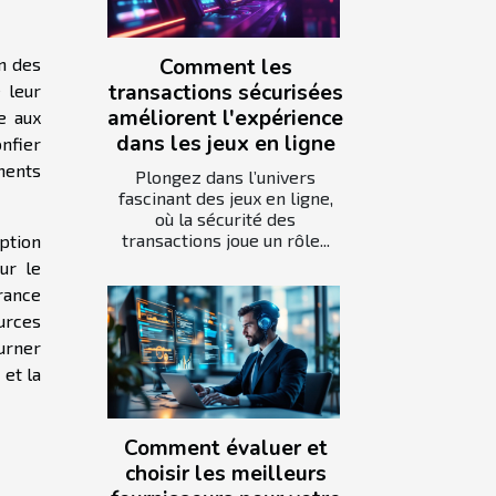
Comment les
n des
transactions sécurisées
 leur
améliorent l'expérience
e aux
dans les jeux en ligne
onfier
ments
Plongez dans l’univers
fascinant des jeux en ligne,
où la sécurité des
transactions joue un rôle...
ption
ur le
rance
urces
ourner
 et la
Comment évaluer et
choisir les meilleurs