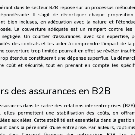
pérant dans le secteur B2B repose sur un processus méticuleu
épondérante. Il s'agit de décortiquer chaque proposition
ont bien incluses, en adéquation avec la nature et l'étendu
posée. La couverture adéquate est un rempart contre les 
 négligée. Un courtier d'assurances, avec son expertise, p
exités des contrats et les aider à comprendre l'impact de la 
ne couverture trop limitée pourrait en effet se révéler insuff
n trop étendue constituerait une dépense superflue. La démarc
tre coût et sécurité, tout en prenant en compte les spécifi
ers des assurances en B2B
ssurances dans le cadre des relations interentreprises (B2B)
eu, elles permettent une stabilisation des coûts, en offran
ées aux aléas. Cette stabilité est essentielle dans la gestion
nt dans la pérennité d'une entreprise. Par ailleurs, l'optimi
able dans l'arsenal financier des entreprises B2B. Les p