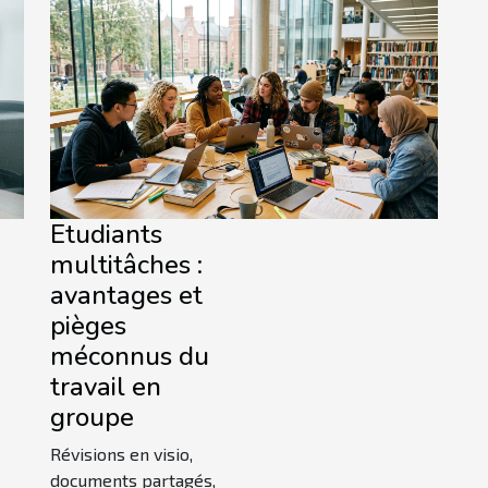
ales d'aujourd'hui. À
cet article, explorez les
s facettes de cette
mation technologique et
ez en quoi elle
te un levier stratégique
..
Etudiants
multitâches :
avantages et
pièges
méconnus du
travail en
groupe
Révisions en visio,
documents partagés,