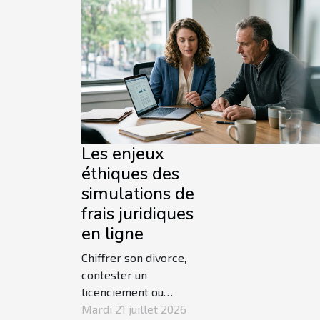
commerci
travers 
multiple
transfor
compren
représen
pour les.
Les enjeux
éthiques des
simulations de
frais juridiques
en ligne
Chiffrer son divorce,
contester un
licenciement ou
préparer une
Mardi 21 juillet 2026