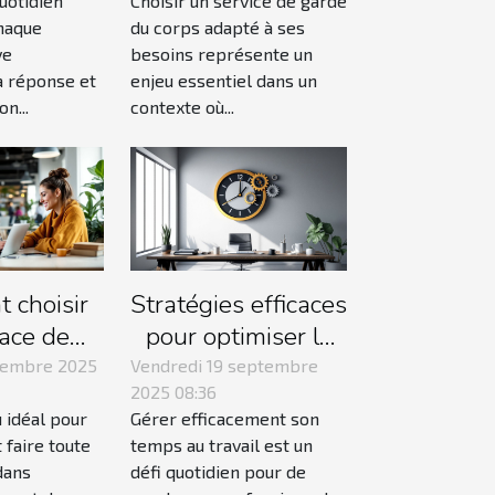
uotidien
Choisir un service de garde
chaque
du corps adapté à ses
ve
besoins représente un
a réponse et
enjeu essentiel dans un
on...
contexte où...
 choisir
Stratégies efficaces
ace de
pour optimiser la
ng pour
gestion du temps
tembre 2025
Vendredi 19 septembre
2025 08:36
er sa
au travail
u idéal pour
Gérer efficacement son
tivité?
t faire toute
temps au travail est un
dans
défi quotidien pour de