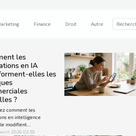
arketing
Finance
Droit
Autre
ent les
ations en IA
forment-elles les
ques
erciales
lles ?
ez comment les
ons en intelligence
lle modifient
ément les pratiques
 avril 2026 02:38