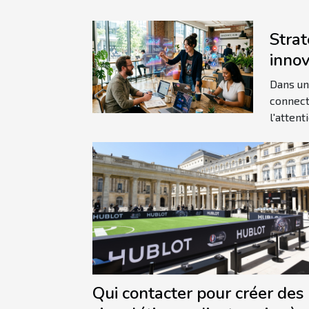
Strat
inno
augm
Dans un
l'en
connect
l'attent
en li
Qui contacter pour créer des