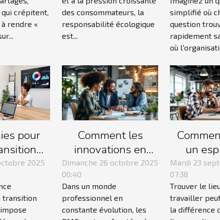
artagés,
et à la pression croissante
Imaginez un q
vail en
écologique grâce
qui crépitent,
des consommateurs, la
simplifié où 
oupe
au recyclage ?
 à rendre «
responsabilité écologique
question trou
ur...
est...
rapidement s
où l'organisati
ies pour
Comment les
Comment
ansition
innovations en
un esp
e efficace
gestion de projet
coworki
octobre 2025
Dimanche 26 octobre 2025
Mardi 23 sep
00:40
07:38
reprise
transforment les
boost
ence
Dans un monde
Trouver le lie
PME ?
produc
a transition
professionnel en
travailler peu
'impose
constante évolution, les
la différence 