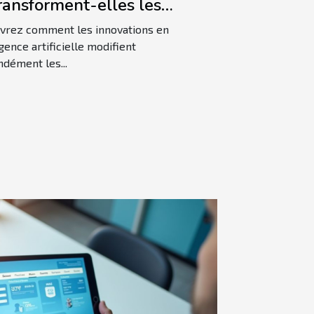
ransforment-elles les
tiques commerciales
vrez comment les innovations en
elles ?
igence artificielle modifient
dément les...