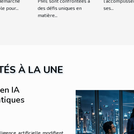
démarche
PME sont confrontées à
l’accompliss
e pour...
des défis uniques en
ses...
matière...
TÉS À LA UNE
en IA
atiques
gence artificielle modifient