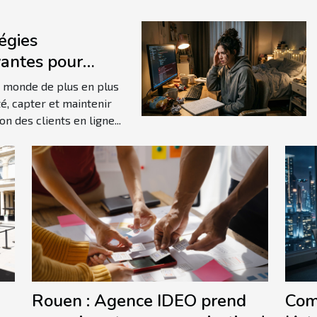
égies
vantes pour
enter
 monde de plus en plus
gagement client
é, capter et maintenir
ion des clients en ligne...
gne
Rouen : Agence IDEO prend
Com