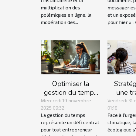
l’instantanéité et la
documents p
créativité ?
du tra
multiplication des
messageries 
gr
polémiques en ligne, la
et un exposé
modération des...
pour hier » : s
Optimiser la
Stratég
gestion du temps
une tr
pour les
écologiqu
Mercredi 19 novembre
Vendredi 31 
2025 09:32
01:18
entrepreneurs :
en ent
La gestion du temps
Face à l'urg
techniques et
représente un défi central
climatique, l
outils
pour tout entrepreneur
écologique s