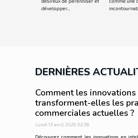
désireux de pérenniser et
comme une 
développer...
incontournabl
DERNIÈRES ACTUALI
Comment les innovations 
transforment-elles les pr
commerciales actuelles ?
Lundi 13 avril 2026 02:38
Découvrez comment les innovations en intelli