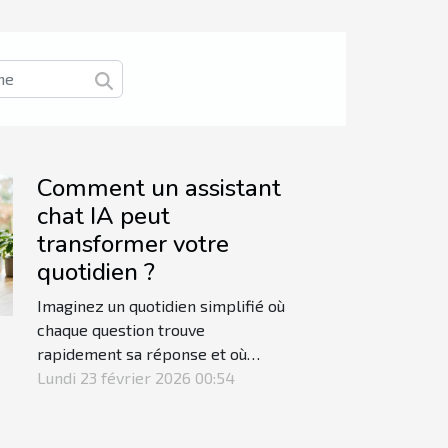
Comment un assistant
chat IA peut
transformer votre
quotidien ?
Imaginez un quotidien simplifié où
chaque question trouve
rapidement sa réponse et où
l'organisation devient un jeu
Lundi 23 février 2026 00:54
d'enfant. Un assistant chat IA offre
cette opportunité en intégrant