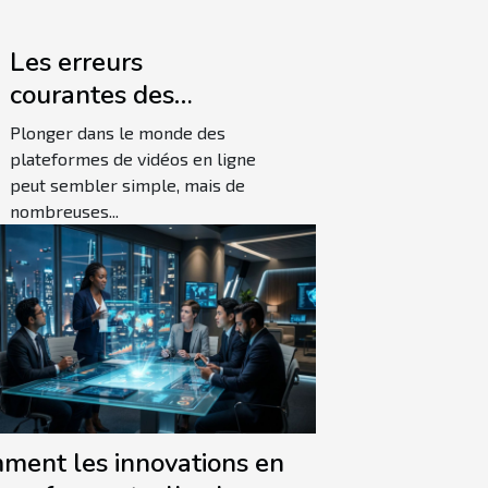
Les erreurs
courantes des
débutants sur une
Plonger dans le monde des
plateforme de vidéos
plateformes de vidéos en ligne
peut sembler simple, mais de
en ligne
nombreuses...
ment les innovations en