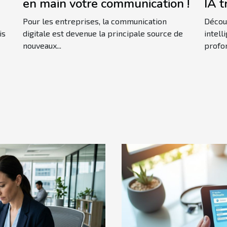
en main votre communication !
IA t
pra
Pour les entreprises, la communication
Décou
actu
is
digitale est devenue la principale source de
intell
nouveaux...
profon